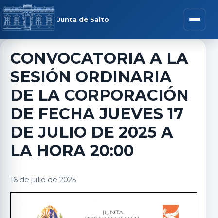
Saltar al contenido
rar menú
Junta de Salto
Abrir m
CONVOCATORIA A LA
SESIÓN ORDINARIA
r submenú
DE LA CORPORACIÓN
DE FECHA JUEVES 17
DE JULIO DE 2025 A
r submenú
LA HORA 20:00
r submenú
16 de julio de 2025
r submenú