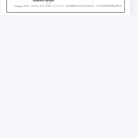
Junta de Salto
Nuestro cometido es legislar, poner por escrito las
Normas, Ordenanzas, Resoluciones y Decretos que
solo rigen para nuestro Departamento, y también
realizar el contralor sobre el Ejecutivo como lo indica
la Constitución de la República en su artículo n° 273.
47332346