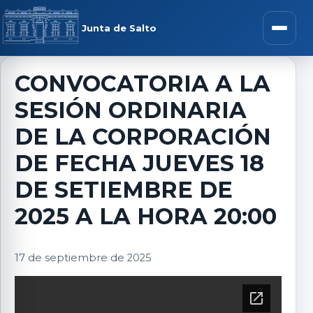
Saltar al contenido
rar menú
Junta de Salto
Abrir m
CONVOCATORIA A LA
SESIÓN ORDINARIA
r submenú
DE LA CORPORACIÓN
DE FECHA JUEVES 18
DE SETIEMBRE DE
r submenú
2025 A LA HORA 20:00
r submenú
17 de septiembre de 2025
r submenú