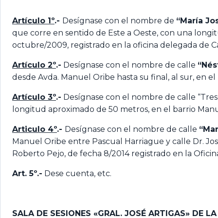
Artículo 1º
.-
Desígnase con el nombre de
“
María Jo
que corre en sentido de Este a Oeste, con una long
octubre/2009, registrado en la oficina delegada de Cat
Artículo 2º
.-
Desígnase con el nombre de calle
“
Nést
desde Avda. Manuel Oribe hasta su final, al sur, en el
Artículo 3º
.-
Desígnase con el nombre de calle “Tres Á
longitud aproximado de 50 metros, en el barrio Manu
Articulo 4º
.-
Desígnase con el nombre de calle
“
Mar
Manuel Oribe entre Pascual Harriague y calle Dr. Jo
Roberto Pejo, de fecha 8/2014 registrado en la Oficin
Art. 5º.-
Dese cuenta, etc.
SALA DE SESIONES «GRAL. JOSÉ ARTIGAS» DE L