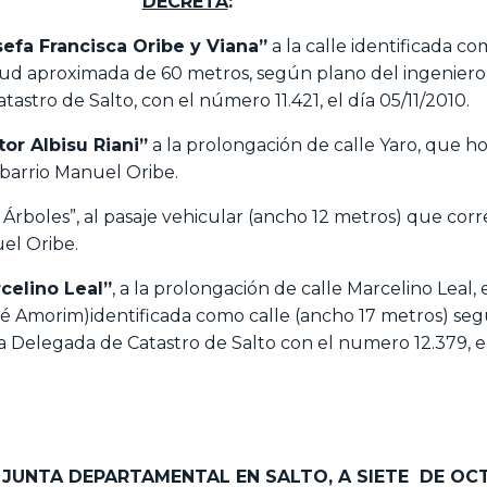
DECRETA
:
sefa Francisca Oribe y Viana”
a la calle identificada c
itud aproximada de 60 metros, según plano del ingenier
astro de Salto, con el número 11.421, el día 05/11/2010.
or Albisu Riani”
a la prolongación de calle Yaro, que ho
 barrio Manuel Oribe.
rboles”, al pasaje vehicular (ancho 12 metros) que corr
el Oribe.
celino Leal”
, a la prolongación de calle Marcelino Leal, 
sé Amorim)identificada como calle (ancho 17 metros) se
a Delegada de Catastro de Salto con el numero 12.379, el
A JUNTA DEPARTAMENTAL EN SALTO,
A SIETE DE OC