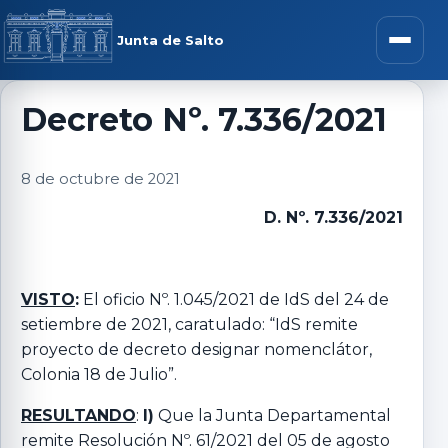
Saltar al contenido
rar menú
Junta de Salto
Abrir m
Decreto Nº. 7.336/2021
r submenú
8 de octubre de 2021
D. Nº. 7.336/2021
r submenú
VISTO
:
El oficio Nº. 1.045/2021 de IdS del 24 de
setiembre de 2021, caratulado: “IdS remite
r submenú
proyecto de decreto designar nomenclátor,
Colonia 18 de Julio”.
r submenú
RESULTANDO
:
I)
Que la Junta Departamental
remite Resolución Nº. 61/2021 del 05 de agosto