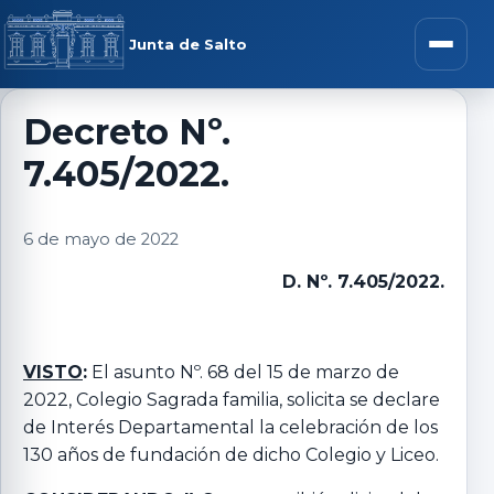
Saltar al contenido
rar menú
Junta de Salto
Abrir m
Decreto Nº.
7.405/2022.
r submenú
6 de mayo de 2022
D. Nº. 7.405/2022.
r submenú
r submenú
VISTO
:
El asunto Nº. 68 del 15 de marzo de
2022, Colegio Sagrada familia, solicita se declare
de Interés Departamental la celebración de los
r submenú
130 años de fundación de dicho Colegio y Liceo.