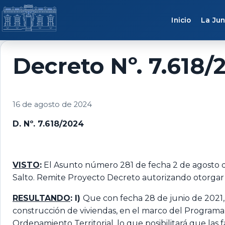
Saltar al contenido
Inicio
La Jun
Decreto Nº. 7.618/
16 de agosto de 2024
D. Nº. 7.618/2024
VISTO
:
El Asunto número 281 de fecha 2 de agosto de 
Salto. Remite Proyecto Decreto autorizando otorgar 
RESULTANDO
: I)
Que con fecha 28 de junio de 2021, l
construcción de viviendas, en el marco del Programa d
Ordenamiento Territorial, lo que posibilitará que la