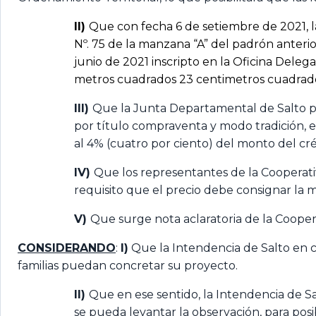
II)
Que con fecha 6 de setiembre de 2021, l
Nº. 75 de la manzana “A” del padrón anteri
junio de 2021 inscripto en la Oficina Deleg
metros cuadrados 23 centimetros cuadrados
III)
Que la Junta Departamental de Salto po
por título compraventa y modo tradición, e
al 4% (cuatro por ciento) del monto del cré
IV)
Que los representantes de la Cooperati
requisito que el precio debe consignar la 
V)
Que surge nota aclaratoria de la Coopera
CONSIDERANDO
:
I)
Que la Intendencia de Salto en c
familias puedan concretar su proyecto.
II)
Que en ese sentido, la Intendencia de S
se pueda levantar la observación, para posib