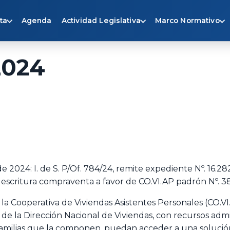
ta
Agenda
Actividad Legislativa
Marco Normativo
2024
2024: I. de S. P/Of. 784/24, remite expediente Nº. 16.28
escritura compraventa a favor de CO.VI.AP padrón Nº. 3
a Cooperativa de Viviendas Asistentes Personales (CO.VI.A
e la Dirección Nacional de Viviendas, con recursos admin
s familias que la componen, puedan acceder a una solució