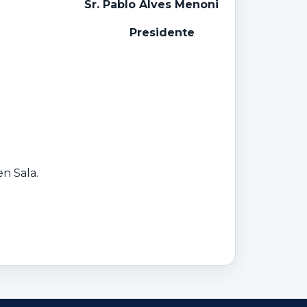
Sr. Pablo Alves Menoni
P
residente
n Sala.