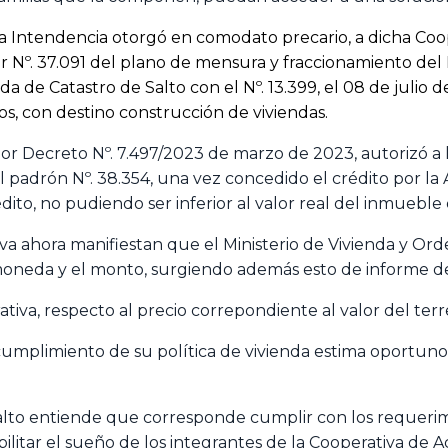
a Intendencia otorgó en comodato precario, a dicha Coope
or Nº. 37.091 del plano de mensura y fraccionamiento de
ada de Catastro de Salto con el Nº. 13.399, el 08 de juli
, con destino construcción de viviendas.
r Decreto Nº. 7.497/2023 de marzo de 2023, autorizó a l
l padrón Nº. 38.354, una vez concedido el crédito por la
dito, no pudiendo ser inferior al valor real del inmueble 
va ahora manifiestan que el Ministerio de Vivienda y Ord
moneda y el monto, surgiendo además esto de informe del
tiva, respecto al precio correpondiente al valor del terr
umplimiento de su política de vivienda estima oportuno 
alto entiende que corresponde cumplir con los requerimie
ilitar el sueño de los integrantes de la Cooperativa de Ac