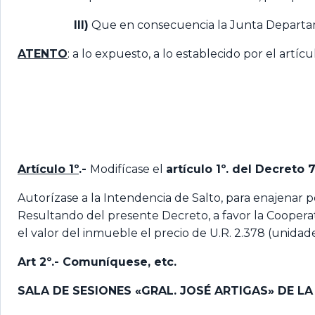
III)
Que en consecuencia la Junta Departamen
ATENTO
: a lo expuesto, a lo establecido por el artíc
Artículo 1º
.-
Modifícase el
artículo 1º. del Decreto 
Autorízase a la Intendencia de Salto, para enajenar p
Resultando del presente Decreto, a favor la Cooperat
el valor del inmueble el precio de U.R. 2.378 (unidade
Art 2º.- Comuníquese, etc.
SALA DE SESIONES «GRAL. JOSÉ ARTIGAS» DE L