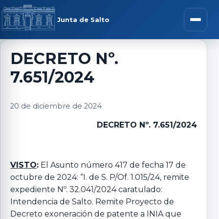
Saltar al contenido
rar menú
Junta de Salto
Abrir m
DECRETO Nº.
7.651/2024
r submenú
20 de diciembre de 2024
DECRETO Nº. 7.651/2024
r submenú
r submenú
VISTO
:
El Asunto número 417 de fecha 17 de
octubre de 2024: “I. de S. P/Of. 1.015/24, remite
expediente Nº. 32.041/2024 caratulado:
r submenú
Intendencia de Salto. Remite Proyecto de
Decreto exoneración de patente a INIA que