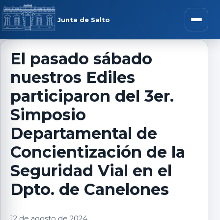
Saltar al contenido
rar menú
Junta de Salto
Abrir m
El pasado sábado
nuestros Ediles
r submenú
participaron del 3er.
Simposio
Departamental de
r submenú
Concientización de la
r submenú
Seguridad Vial en el
Dpto. de Canelones
r submenú
12 de agosto de 2024