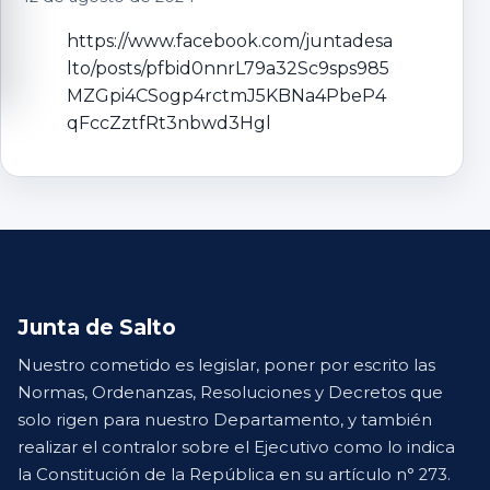
https://www.facebook.com/juntadesa
lto/posts/pfbid0nnrL79a32Sc9sps985
MZGpi4CSogp4rctmJ5KBNa4PbeP4
qFccZztfRt3nbwd3Hgl
Junta de Salto
Nuestro cometido es legislar, poner por escrito las
Normas, Ordenanzas, Resoluciones y Decretos que
solo rigen para nuestro Departamento, y también
realizar el contralor sobre el Ejecutivo como lo indica
la Constitución de la República en su artículo n° 273.