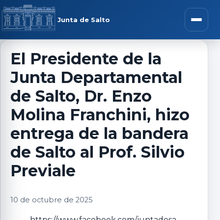
Saltar al contenido
rar menú
Junta de Salto
Abrir m
El Presidente de la
Junta Departamental
r submenú
de Salto, Dr. Enzo
Molina Franchini, hizo
entrega de la bandera
r submenú
de Salto al Prof. Silvio
r submenú
Previale
r submenú
10 de octubre de 2025
https://www.facebook.com/juntadesa