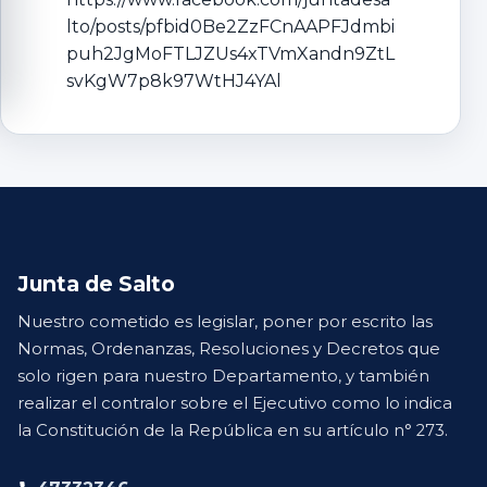
lto/posts/pfbid0Be2ZzFCnAAPFJdmbi
puh2JgMoFTLJZUs4xTVmXandn9ZtL
svKgW7p8k97WtHJ4YAl
Junta de Salto
Nuestro cometido es legislar, poner por escrito las
Normas, Ordenanzas, Resoluciones y Decretos que
solo rigen para nuestro Departamento, y también
realizar el contralor sobre el Ejecutivo como lo indica
la Constitución de la República en su artículo n° 273.