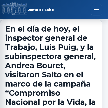
Saltar al contenido
rar menú
Junta de Salto
Abrir m
En el día de hoy, el
inspector general de
r submenú
Trabajo, Luis Puig, y la
subinspectora general,
Andrea Bouret,
r submenú
visitaron Salto en el
r submenú
marco de la campaña
“Compromiso
r submenú
Nacional por la Vida, la