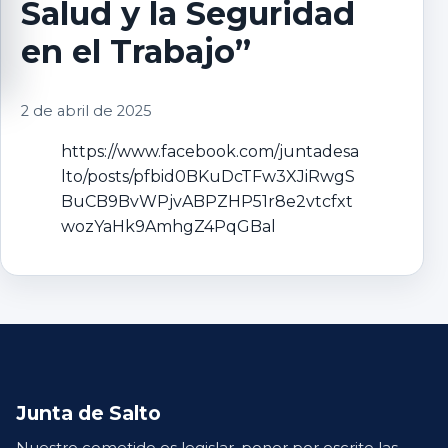
Salud y la Seguridad
en el Trabajo”
2 de abril de 2025
https://www.facebook.com/juntadesa
lto/posts/pfbid0BKuDcTFw3XJiRwgS
BuCB9BvWPjvABPZHP51r8e2vtcfxt
wozYaHk9AmhgZ4PqGBal
Junta de Salto
Nuestro cometido es legislar, poner por escrito las