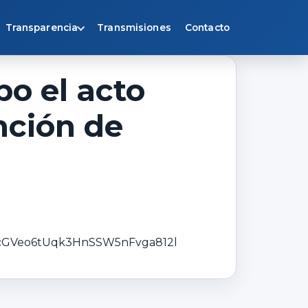
Transparencia
Transmisiones
Contacto
bo el acto
nción de
hNcGVeo6tUqk3HnSSW5nFvga812l