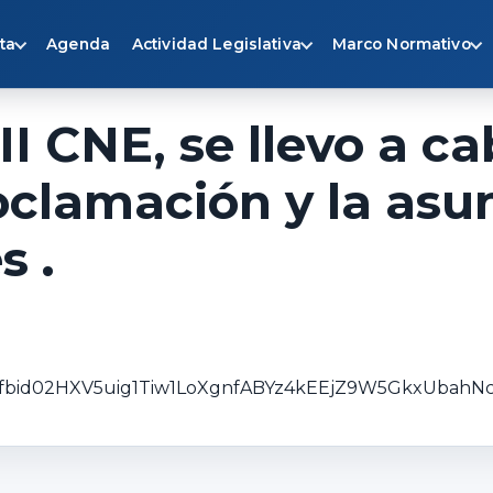
ta
Agenda
Actividad Legislativa
Marco Normativo
I CNE, se llevo a ca
roclamación y la asu
s .
sts/pfbid02HXV5uig1Tiw1LoXgnfABYz4kEEjZ9W5GkxUba