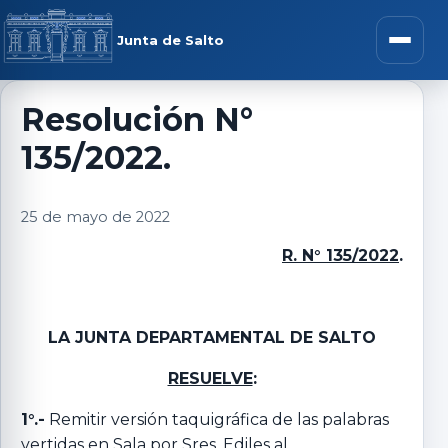
Saltar al contenido
rar menú
Junta de Salto
Abrir m
Resolución N°
135/2022.
r submenú
25 de mayo de 2022
R. N° 135/2022
.
r submenú
r submenú
LA JUNTA DEPARTAMENTAL DE SALTO
RESUELVE
:
r submenú
1°.-
Remitir versión taquigráfica de las palabras
vertidas en Sala por Sres. Ediles al