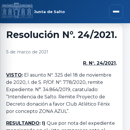
Saltar al contenido
rar menú
Junta de Salto
Abrir m
Resolución N°. 24/2021.
r submenú
5 de marzo de 2021
R. N°. 24/2021
.
VISTO
:
El asunto Nº. 325 del 18 de noviembre
r submenú
de 2020, I. de S. P/Of. Nº. 778/2020, remite
Expediente. N°. 34.864/2019, caratulado:
“Intendencia de Salto. Remite Proyecto de
r submenú
Decreto donación a favor Club Atlético Fénix
por concepto ZONA AZUL”.
r submenú
RESULTANDO
: I)
Que por nota del expediente