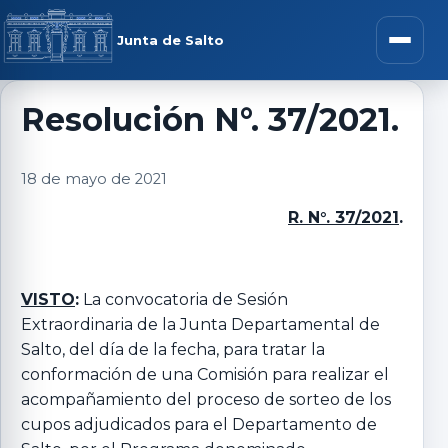
Saltar al contenido
rar menú
Junta de Salto
Abrir m
Resolución N°. 37/2021.
r submenú
18 de mayo de 2021
R. N°. 37/2021
.
r submenú
VISTO
:
La convocatoria de Sesión
Extraordinaria de la Junta Departamental de
r submenú
Salto, del día de la fecha, para tratar la
conformación de una Comisión para realizar el
r submenú
acompañamiento del proceso de sorteo de los
cupos adjudicados para el Departamento de