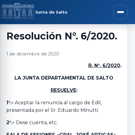
Saltar al contenido
rar menú
Junta de Salto
Abrir m
Resolución N°. 6/2020.
r submenú
1 de diciembre de 2020
R. N°. 6/2020
.
LA JUNTA DEPARTAMENTAL DE SALTO
r submenú
RESUELVE
:
r submenú
1°.-
Aceptar la renuncia al cargo de Edil,
presentada por el Sr. Eduardo Minutti.
r submenú
2°.-
Dese cuenta, etc.
SALA DE SESIONES «GRAL. JOSÉ ARTIGAS»