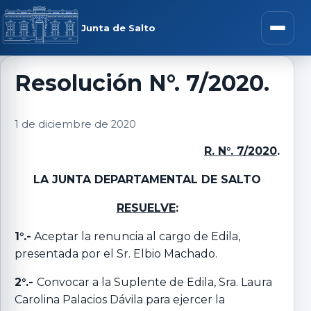
Saltar al contenido
rar menú
Junta de Salto
Abrir m
Resolución N°. 7/2020.
r submenú
1 de diciembre de 2020
R. N°. 7/2020
.
LA JUNTA DEPARTAMENTAL DE SALTO
r submenú
RESUELVE
:
r submenú
1°.-
Aceptar la renuncia al cargo de Edila,
presentada por el Sr. Elbio Machado.
r submenú
2°.-
Convocar a la Suplente de Edila, Sra. Laura
Carolina Palacios Dávila para ejercer la