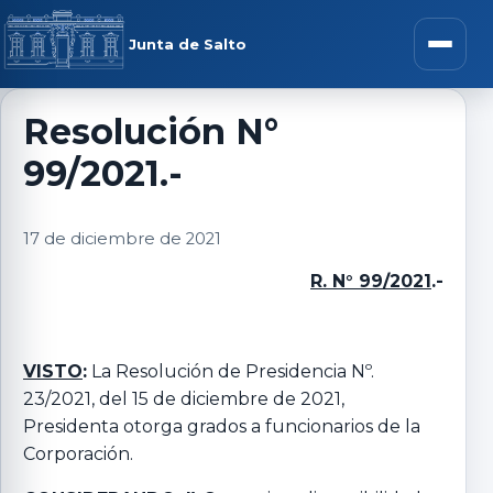
Saltar al contenido
rar menú
Junta de Salto
Abrir m
Resolución N°
99/2021.-
r submenú
17 de diciembre de 2021
R. N° 99/2021
.-
r submenú
r submenú
VISTO
:
La Resolución de Presidencia Nº.
23/2021, del 15 de diciembre de 2021,
Presidenta otorga grados a funcionarios de la
r submenú
Corporación.