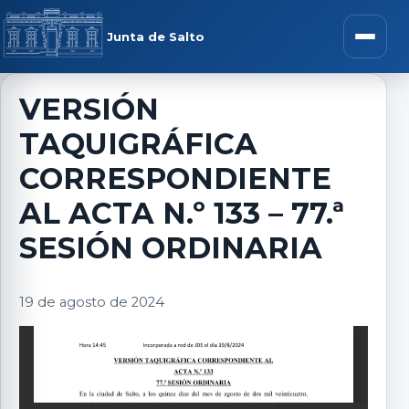
Saltar al contenido
rar menú
Junta de Salto
Abrir m
VERSIÓN
TAQUIGRÁFICA
r submenú
CORRESPONDIENTE
AL ACTA N.º 133 – 77.ª
SESIÓN ORDINARIA
r submenú
19 de agosto de 2024
r submenú
r submenú