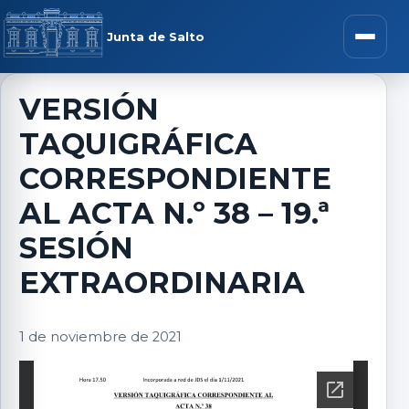
Saltar al contenido
rar menú
Junta de Salto
Abrir m
VERSIÓN
TAQUIGRÁFICA
r submenú
CORRESPONDIENTE
AL ACTA N.º 38 – 19.ª
SESIÓN
r submenú
EXTRAORDINARIA
r submenú
1 de noviembre de 2021
r submenú