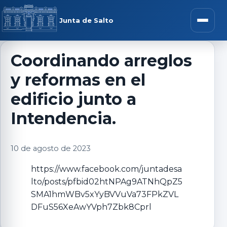
Saltar al contenido
rar menú
Junta de Salto
Abrir m
Coordinando arreglos
y reformas en el
r submenú
edificio junto a
Intendencia.
r submenú
10 de agosto de 2023
https://www.facebook.com/juntadesa
r submenú
lto/posts/pfbid02htNPAg9ATNhQpZ5
SMA1hmWBv5xYyBVVuVa73FPkZVL
r submenú
DFuS56XeAwYVph7Zbk8Cprl