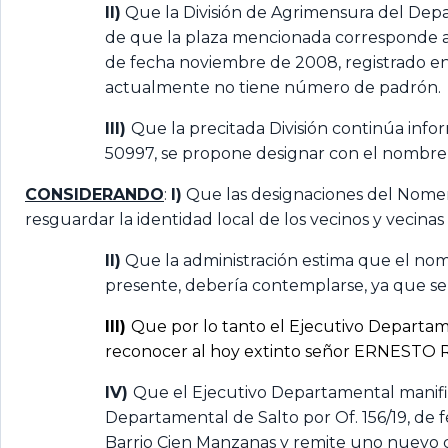
II)
Que la División de Agrimensura del Depa
de que la plaza mencionada corresponde al
de fecha noviembre de 2008, registrado en 
actualmente no tiene número de padrón.
III)
Que la precitada División continúa inf
50997, se propone designar con el nombre 
CONSIDERANDO
:
I)
Que las designaciones del Nomenc
resguardar la identidad local de los vecinos y vecinas 
II)
Que la administración estima que el nom
presente, debería contemplarse, ya que se 
III)
Que por lo tanto el Ejecutivo Departame
reconocer al hoy extinto señor ERNESTO RA
IV)
Que el Ejecutivo Departamental manifies
Departamental de Salto por Of. 156/19, de 
Barrio Cien Manzanas y remite uno nuevo c