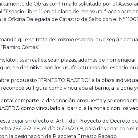
rtamento de Obras confirma lo solicitado por el Asesora
 “Espacio Libre 1” en el plano de mensura, fraccionamie
la Oficina Delegada de Catastro de Salto con el Nº 1100
ormando que se trata del mismo espacio, que según actu
“Ramiro Cortés”.
látor, sean calles, sean plazas, además de homenajear a
que, en definitiva, son los usufructuarios del espacio púb
bre propuesto “ERNESTO RACEDO” a la plaza individualiza
reconoce su figura como vinculada al barrio, a la zona y/
ntal comparte la designación propuesta y se considera de 
CEDO como vinculado al barrio, a la zona o con los vec
ta dejar sin efecto el Art. 1 del Proyecto de Decreto qu
fecha 28/02/2019, el día 01/03/2019, para designar con el
on la designación de Plazoleta Ernesto Racedo.