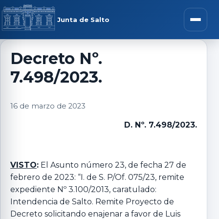
Saltar al contenido
rar menú
Junta de Salto
Abrir m
Decreto Nº.
7.498/2023.
r submenú
16 de marzo de 2023
D. Nº. 7.498/2023.
r submenú
r submenú
VISTO
:
El Asunto número 23, de fecha 27 de
febrero de 2023: “I. de S. P/Of. 075/23, remite
expediente Nº 3.100/2013, caratulado:
r submenú
Intendencia de Salto. Remite Proyecto de
Decreto solicitando enajenar a favor de Luis