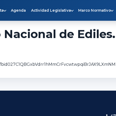
ta
Agenda
Actividad Legislativa
Marco Normativo
 Nacional de Ediles.
sts/pfbid027C1QBGxbVdrr1hMmCrFvcwtwpqiBrJAX9LXm