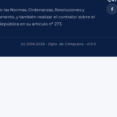
47
to las Normas, Ordenanzas, Resoluciones y
mento, y también realizar el contralor sobre el
República en su artículo n° 273.
(c) 2016-2026 - Dpto. de Cómputos - v1.5.0