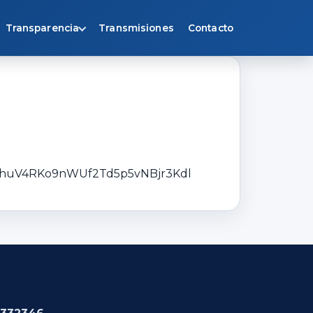
Transparencia
Transmisiones
Contacto
NMhuV4RKo9nWUf2Td5p5vNBjr3Kdl