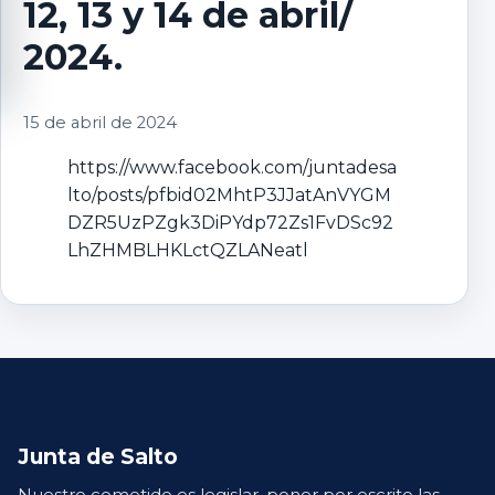
12, 13 y 14 de abril/
2024.
15 de abril de 2024
https://www.facebook.com/juntadesa
lto/posts/pfbid02MhtP3JJatAnVYGM
DZR5UzPZgk3DiPYdp72Zs1FvDSc92
LhZHMBLHKLctQZLANeatl
Junta de Salto
Nuestro cometido es legislar, poner por escrito las