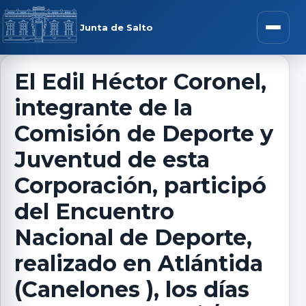
Saltar al contenido
rar menú
Junta de Salto
Abrir m
El Edil Héctor Coronel,
integrante de la
r submenú
Comisión de Deporte y
Juventud de esta
Corporación, participó
r submenú
del Encuentro
r submenú
Nacional de Deporte,
realizado en Atlántida
r submenú
(Canelones ), los días