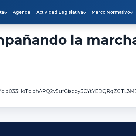
ta
Agenda
Actividad Legislativa
Marco Normativo
mpañando la marcha
s/pfbid033HoTbiohAPQ2v5ufGiacpy3CYtYEDQRqZGTL3M7f