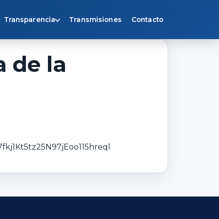
Transparencia
Transmisiones
Contacto
 de la
kj1Kt5tz25N97jEoo115hreql