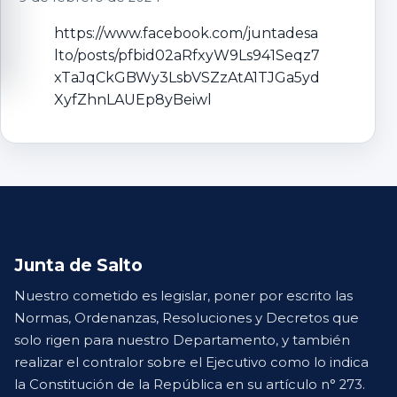
https://www.facebook.com/juntadesa
lto/posts/pfbid02aRfxyW9Ls941Seqz7
xTaJqCkGBWy3LsbVSZzAtA1TJGa5yd
XyfZhnLAUEp8yBeiwl
Junta de Salto
Nuestro cometido es legislar, poner por escrito las
Normas, Ordenanzas, Resoluciones y Decretos que
solo rigen para nuestro Departamento, y también
realizar el contralor sobre el Ejecutivo como lo indica
la Constitución de la República en su artículo n° 273.