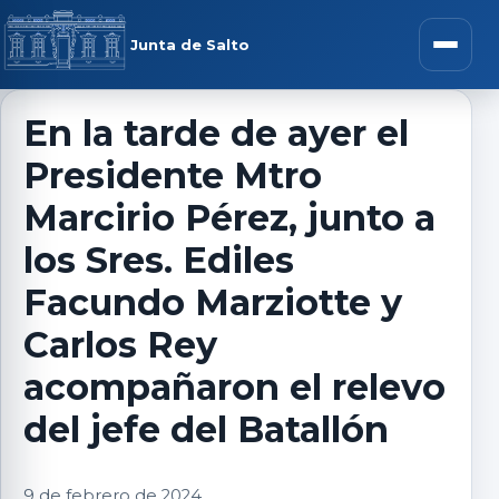
Saltar al contenido
rar menú
Junta de Salto
Abrir m
En la tarde de ayer el
Presidente Mtro
r submenú
Marcirio Pérez, junto a
los Sres. Ediles
Facundo Marziotte y
r submenú
Carlos Rey
r submenú
acompañaron el relevo
del jefe del Batallón
r submenú
9 de febrero de 2024