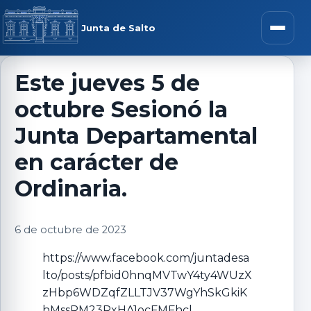
Saltar al contenido
rar menú
Junta de Salto
Abrir m
Este jueves 5 de
octubre Sesionó la
r submenú
Junta Departamental
en carácter de
Ordinaria.
r submenú
6 de octubre de 2023
r submenú
https://www.facebook.com/juntadesa
r submenú
lto/posts/pfbid0hnqMVTwY4ty4WUzX
zHbp6WDZqfZLLTJV37WgYhSkGkiK
hMssRM23RxHA1ocFMFhcl