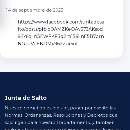
14 de septiembre de 2023
https://www.facebook.com/juntadesa
lto/posts/pfbid0AMZKeQAv57JAKsod
94Y6oLn3EWFKF3q2m156LnE5B7orn
NGpJVoENDMx962zzx5ol
Junta de Salto
Nuestro cometido es legislar, poner por escrito las
Normas, Ordenanzas, Resoluciones y Decretos que
solo rigen para nuestro Departamento, y también
realizar el contralor sobre el Ejecutivo como lo indica