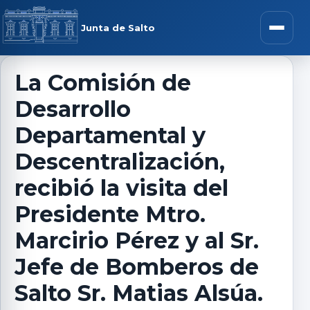
Saltar al contenido
rar menú
Junta de Salto
Abrir m
La Comisión de
Desarrollo
r submenú
Departamental y
Descentralización,
recibió la visita del
r submenú
Presidente Mtro.
r submenú
Marcirio Pérez y al Sr.
Jefe de Bomberos de
r submenú
Salto Sr. Matias Alsúa.