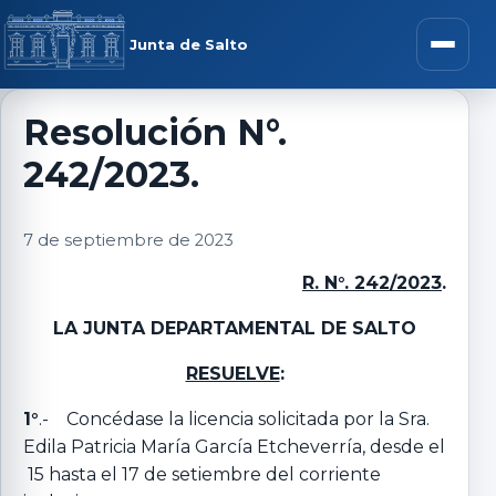
Saltar al contenido
rar menú
Junta de Salto
Abrir m
Resolución N°.
242/2023.
r submenú
7 de septiembre de 2023
R. N°. 242/2023
.
r submenú
LA JUNTA DEPARTAMENTAL DE SALTO
r submenú
RESUELVE
:
1°
.- Concédase la licencia solicitada por la Sra.
r submenú
Edila Patricia María García Etcheverría, desde el
15 hasta el 17 de setiembre del corriente