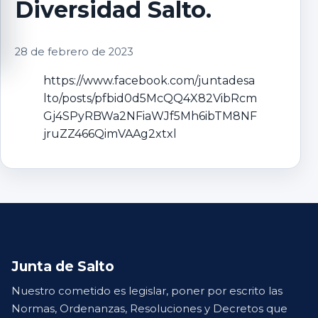
Diversidad Salto.
28 de febrero de 2023
https://www.facebook.com/juntadesa
lto/posts/pfbid0d5McQQ4X82VibRcm
Gj4SPyRBWa2NFiaWJf5Mh6ibTM8NF
jruZZ466QimVAAg2xtxl
Junta de Salto
Nuestro cometido es legislar, poner por escrito las
Normas, Ordenanzas, Resoluciones y Decretos que