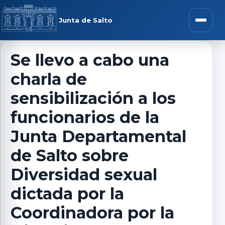
Saltar al contenido
rar menú
Junta de Salto
Abrir m
Se llevo a cabo una
charla de
r submenú
sensibilización a los
funcionarios de la
Junta Departamental
r submenú
de Salto sobre
r submenú
Diversidad sexual
dictada por la
r submenú
Coordinadora por la