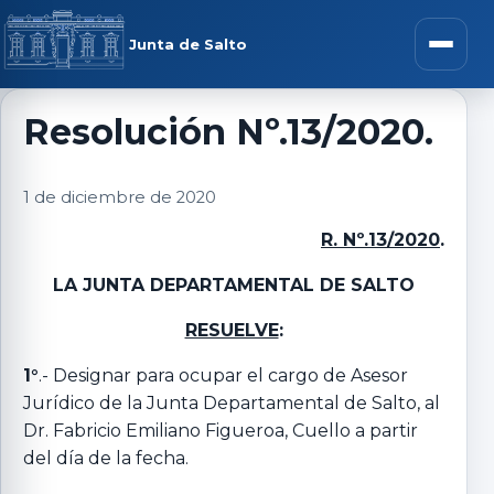
Saltar al contenido
rar menú
Junta de Salto
Abrir m
Resolución Nº.13/2020.
r submenú
1 de diciembre de 2020
R. Nº.13/2020
.
LA JUNTA DEPARTAMENTAL DE SALTO
r submenú
RESUELVE
:
r submenú
1°
.- Designar para ocupar el cargo de Asesor
Jurídico de la Junta Departamental de Salto, al
Dr. Fabricio Emiliano Figueroa, Cuello a partir
r submenú
del día de la fecha.