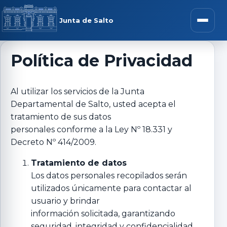
Saltar al contenido
rar menú
Junta de Salto
Abrir m
Política de Privacidad
r submenú
Al utilizar los servicios de la Junta
Departamental de Salto, usted acepta el
tratamiento de sus datos
personales conforme a la Ley Nº 18.331 y
Decreto Nº 414/2009.
r submenú
Tratamiento de datos
r submenú
Los datos personales recopilados serán
utilizados únicamente para contactar al
r submenú
usuario y brindar
información solicitada, garantizando
seguridad, integridad y confidencialidad.