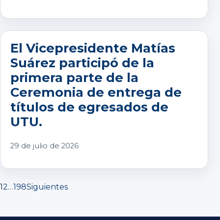
El Vicepresidente Matías
Suárez participó de la
primera parte de la
Ceremonia de entrega de
títulos de egresados de
UTU.
29 de julio de 2026
Paginación de entradas
1
2
…
198
Siguientes