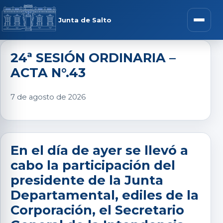
Saltar al contenido
rar menú
Junta de Salto
Abrir m
24ª SESIÓN ORDINARIA –
ACTA N°.43
r submenú
7 de agosto de 2026
r submenú
En el día de ayer se llevó a
cabo la participación del
r submenú
presidente de la Junta
Departamental, ediles de la
r submenú
Corporación, el Secretario