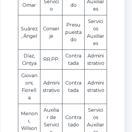
Servici
Auxiliar
Omar
do
o
es
Servici
Presu
Suárez
Conser
os
puesta
, Ángel
je
Auxiliar
do
es
Díaz,
Contra
Admini
RR.PP.
Cintya
tada
strativo
Giovan
oni,
Admini
Contra
Admini
Fiorell
strativo
tada
strativo
a
Auxilia
Servici
Menon
r de
Contra
os
i,
Servici
tado
Auxiliar
Wilson