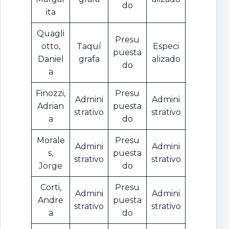
do
ita
Quagli
Presu
otto,
Taquí
Especi
puesta
Daniel
grafa
alizado
do
a
Finozzi,
Presu
Admini
Admini
Adrian
puesta
strativo
strativo
a
do
Morale
Presu
Admini
Admini
s,
puesta
strativo
strativo
Jorge
do
Corti,
Presu
Admini
Admini
Andre
puesta
strativo
strativo
a
do