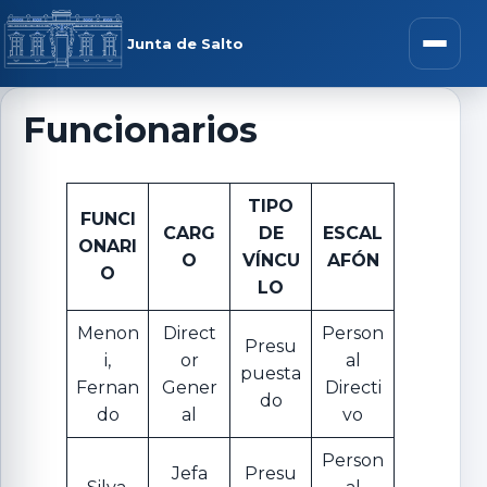
Saltar al contenido
rar menú
Junta de Salto
Abrir m
Funcionarios
r submenú
TIPO
FUNCI
CARG
DE
ESCAL
ONARI
O
VÍNCU
AFÓN
O
LO
r submenú
Menon
Direct
Person
Presu
i,
or
al
r submenú
puesta
Fernan
Gener
Directi
do
do
al
vo
r submenú
Person
Jefa
Presu