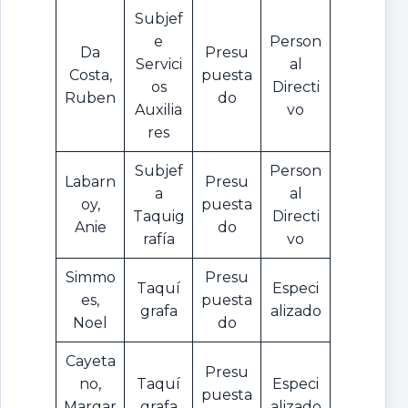
Subjef
e
Person
Da
Presu
Servici
al
Costa,
puesta
os
Directi
Ruben
do
Auxilia
vo
res
Subjef
Person
Labarn
Presu
a
al
oy,
puesta
Taquig
Directi
Anie
do
rafía
vo
Simmo
Presu
Taquí
Especi
es,
puesta
grafa
alizado
Noel
do
Cayeta
Presu
no,
Taquí
Especi
puesta
Margar
grafa
alizado