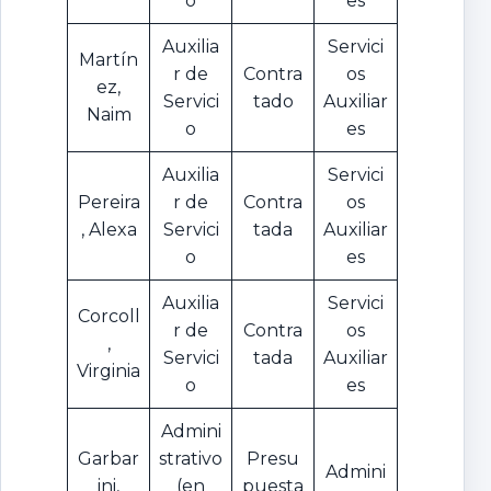
o
es
Auxilia
Servici
Martín
r de
Contra
os
ez,
Servici
tado
Auxiliar
Naim
o
es
Auxilia
Servici
Pereira
r de
Contra
os
, Alexa
Servici
tada
Auxiliar
o
es
Auxilia
Servici
Corcoll
r de
Contra
os
,
Servici
tada
Auxiliar
Virginia
o
es
Admini
Garbar
strativo
Presu
Admini
ini,
(en
puesta