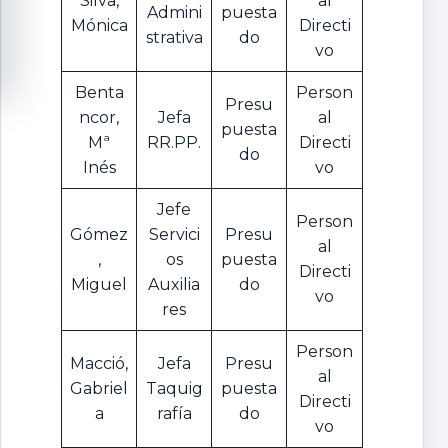
Silva,
al
Admini
puesta
Mónica
Directi
strativa
do
vo
Benta
Person
Presu
ncor,
Jefa
al
puesta
Mª
RR.PP.
Directi
do
Inés
vo
Jefe
Person
Gómez
Servici
Presu
al
,
os
puesta
Directi
Miguel
Auxilia
do
vo
res
Person
Macció,
Jefa
Presu
al
Gabriel
Taquig
puesta
Directi
a
rafía
do
vo