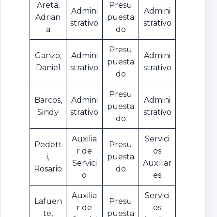
Areta,
Presu
Admini
Admini
Adrian
puesta
strativo
strativo
a
do
Presu
Ganzo,
Admini
Admini
puesta
Daniel
strativo
strativo
do
Presu
Barcos,
Admini
Admini
puesta
Sindy
strativo
strativo
do
Auxilia
Servici
Pedett
Presu
r de
os
i,
puesta
Servici
Auxiliar
Rosario
do
o
es
Auxilia
Servici
Lafuen
Presu
r de
os
te,
puesta