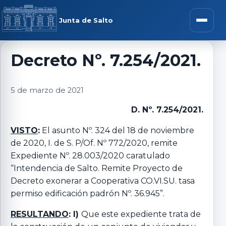
Saltar al contenido
rar menú
Junta de Salto
Abrir m
Decreto Nº. 7.254/2021.
r submenú
5 de marzo de 2021
D. Nº. 7.254/2021.
VISTO
:
El asunto Nº. 324 del 18 de noviembre
r submenú
de 2020, I. de S. P/Of. Nº 772/2020, remite
Expediente Nº. 28.003/2020 caratulado
“Intendencia de Salto. Remite Proyecto de
r submenú
Decreto exonerar a Cooperativa CO.VI.SU. tasa
permiso edificación padrón Nº. 36.945”.
r submenú
RESULTANDO
: I)
Que este expediente trata de