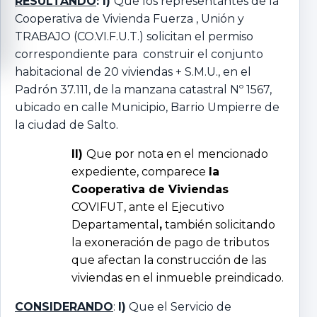
RESULTANDO
: I)
Que los representantes de la
Cooperativa de Vivienda Fuerza , Unión y
TRABAJO (CO.VI.F.U.T.) solicitan el permiso
correspondiente para construir el conjunto
habitacional de 20 viviendas + S.M.U., en el
Padrón 37.111, de la manzana catastral Nº 1567,
ubicado en calle Municipio, Barrio Umpierre de
la ciudad de Salto.
II)
Que por nota en el mencionado
expediente, comparece
la
Cooperativa de Viviendas
COVIFUT, ante el Ejecutivo
Departamental
,
también solicitando
la exoneración de pago de tributos
que afectan la construcción de las
viviendas en el inmueble preindicado.
CONSIDERANDO
:
I)
Que el Servicio de