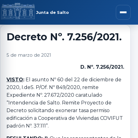
Saltar al contenido
rar menú
Junta de Salto
Abrir m
Decreto Nº. 7.256/2021.
r submenú
5 de marzo de 2021
D. Nº. 7.256/2021.
VISTO
:
El asunto Nº 60 del 22 de diciembre de
r submenú
2020, I.deS. P/Of. Nº 849/2020, remite
Expediente Nº. 27.672/2020 caratulado
“Intendencia de Salto. Remite Proyecto de
r submenú
Decreto solicitando exonerar tasa permiso
edificación a Cooperativa de Viviendas COVIFUT
r submenú
padrón Nº. 37.111”.