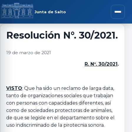
Saltar al contenido
rar menú
Junta de Salto
Abrir m
Resolución N°. 30/2021.
r submenú
19 de marzo de 2021
R. N°. 30/2021
.
r submenú
VISTO
: Que ha sido un reclamo de larga data,
tanto de organizaciones sociales que trabajan
r submenú
con personas con capacidades diferentes, así
como de sociedades protectoras de animales,
r submenú
de que se legisle en el departamento sobre el
uso indiscriminado de la pirotecnia sonora.