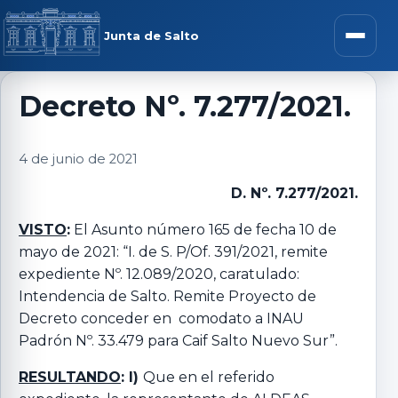
Saltar al contenido
rar menú
Junta de Salto
Abrir m
Decreto Nº. 7.277/2021.
r submenú
4 de junio de 2021
D. Nº. 7.277/2021.
VISTO
:
El Asunto número 165 de fecha 10 de
r submenú
mayo de 2021: “I. de S. P/Of. 391/2021, remite
expediente Nº. 12.089/2020, caratulado:
Intendencia de Salto. Remite Proyecto de
r submenú
Decreto conceder en comodato a INAU
Padrón Nº. 33.479 para Caif Salto Nuevo Sur”.
r submenú
RESULTANDO
: I)
Que en el referido