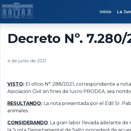
Saltar al contenido
Inicio
La Jun
Decreto Nº. 7.280/
4 de junio de 2021
VISTO
:
El oficio N°. 288/2021, correspondiente a nota
Asociación Civil sin fines de lucro PRODEA, sea nom
RESULTANDO
:
La nota presentada por el Edil Sr. Pa
animales.
CONSIDERANDO
: La gran labor llevada adelante de 
la Junta Departamental de Salto procederá de acuerdo