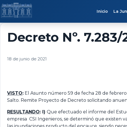
Saltar al contenido
Inicio
La Jun
Decreto Nº. 7.283/
18 de junio de 2021
VISTO
:
El Asunto número 59 de fecha 28 de febrero de
Salto. Remite Proyecto de Decreto solicitando anuenc
RESULTANDO
: I)
Que efectuado el informe del Estudi
empresa CSI Ingenieros, se determinó que existen var
las inundaciones producto del encauce, siendo neces