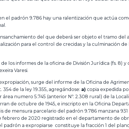
en el padrón 9.786 hay una ralentización que actúa como
al.
ensanchamiento del que deberá ser objeto el tramo del 
nalización para el control de crecidas y la culminación de
 los informes de la oficina de División Jurídica (fs. 8) y 
xeira Varesi.
 expropiación, surge del informe de la Oficina de Agrimens
t. 354 de la ley 19.355, agregándose:
a)
copia expedida por
rea numero 5.745 (anterior Nº. 2.308 rural) de la Locali
ran de octubre de 1945, e inscripto en la Oficina Depart
is de mensura parcelario del padrón 9.786 manzana 931 c
 febrero de 2020 registrado en el departamento de obras,
padrón a expropiarse constituye la fracción 1 del plano 