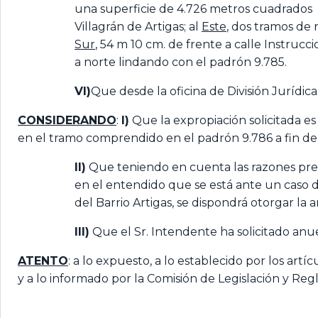
una superficie de 4.726 metros cuadrados 
Villagrán de Artigas; al
Este
, dos tramos de 
Sur
, 54 m 10 cm. de frente a calle Instrucci
a norte lindando con el padrón 9.785.
VI)
Que desde la oficina de División Jurídic
CONSIDERANDO
:
I)
Que la expropiación solicitada es
en el tramo comprendido en el padrón 9.786 a fin de 
II)
Que teniendo en cuenta las razones prec
en el entendido que se está ante un caso d
del Barrio Artigas, se dispondrá otorgar l
III)
Que el Sr. Intendente ha solicitado anue
ATENTO
: a lo expuesto, a lo establecido por los art
y a lo informado por la Comisión de Legislación y Re