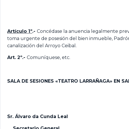
Artículo 1º
.-
Concédase la anuencia legalmente previs
toma urgente de posesión del bien inmueble, Padrón 9
canalización del Arroyo Ceibal.
Art. 2º.-
Comuníquese, etc.
SALA DE SESIONES «TEATRO LARRAÑAGA» EN SA
Sr. Álvaro da Cunda Leal
Secretario General