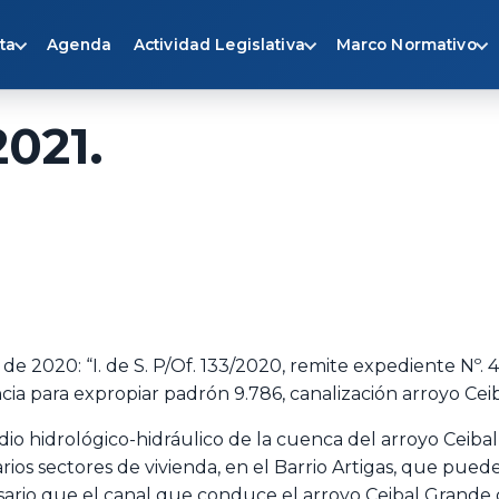
ta
Agenda
Actividad Legislativa
Marco Normativo
2021.
 2020: “I. de S. P/Of. 133/2020, remite expediente Nº. 
ia para expropiar padrón 9.786, canalización arroyo Ceib
o hidrológico-hidráulico de la cuenca del arroyo Ceibal
ios sectores de vivienda, en el Barrio Artigas, que pue
ario que el canal que conduce el arroyo Ceibal Grande 