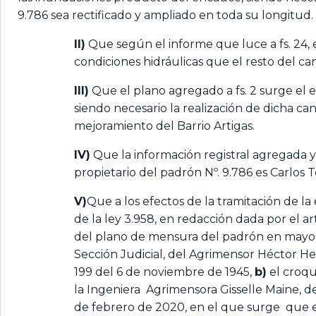
9.786 sea rectificado y ampliado en toda su longitud.
II)
Que según el informe que luce a fs. 24, 
condiciones hidráulicas que el resto del can
III)
Que el plano agregado a fs. 2 surge el 
siendo necesario la realización de dicha ca
mejoramiento del Barrio Artigas.
IV)
Que la información registral agregada y de
propietario del padrón Nº. 9.786 es Carlos Te
V)
Que a los efectos de la tramitación de la
de la ley 3.958, en redacción dada por el ar
del plano de mensura del padrón en mayor á
Sección Judicial, del Agrimensor Héctor Her
199 del 6 de noviembre de 1945,
b)
el croqu
la Ingeniera Agrimensora Gisselle Maine, de
de febrero de 2020, en el que surge que el 