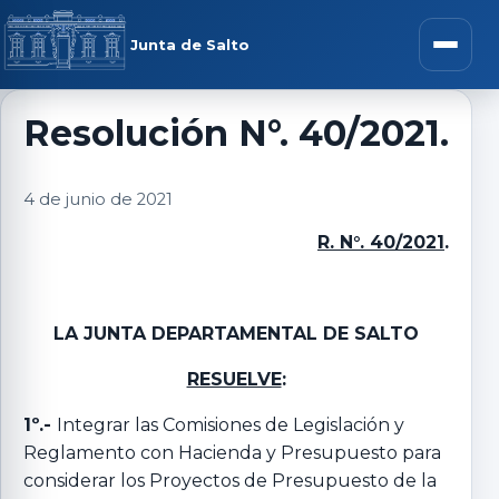
Saltar al contenido
rar menú
Junta de Salto
Abrir m
Resolución N°. 40/2021.
r submenú
4 de junio de 2021
R. N°. 40/2021
.
r submenú
LA JUNTA DEPARTAMENTAL DE SALTO
r submenú
RESUELVE
:
1º.-
Integrar las Comisiones de Legislación y
r submenú
Reglamento con Hacienda y Presupuesto para
considerar los Proyectos de Presupuesto de la