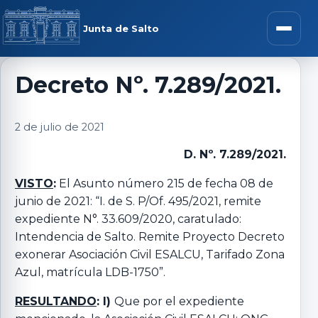
Saltar al contenido
rar menú
Junta de Salto
Abrir m
Decreto Nº. 7.289/2021.
r submenú
2 de julio de 2021
D. Nº. 7.289/2021.
VISTO
:
El Asunto número 215 de fecha 08 de
r submenú
junio de 2021: “I. de S. P/Of. 495/2021, remite
expediente N°. 33.609/2020, caratulado:
Intendencia de Salto. Remite Proyecto Decreto
r submenú
exonerar Asociación Civil ESALCU, Tarifado Zona
Azul, matrícula LDB-1750”.
r submenú
RESULTANDO
: I)
Que por el expediente