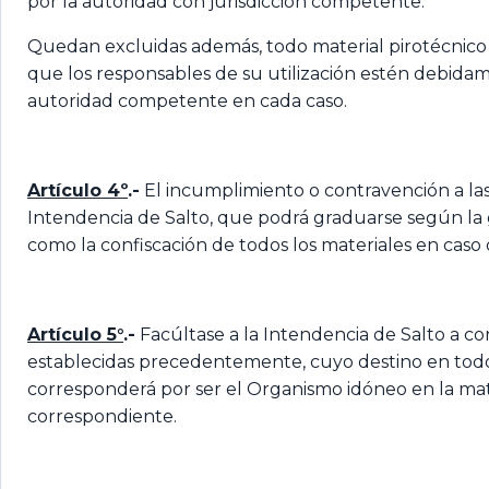
por la autoridad con jurisdicción competente.
Quedan excluidas además, todo material pirotécnico q
que los responsables de su utilización estén debidame
autoridad competente en cada caso.
Artículo 4º
.-
El incumplimiento o contravención a las 
Intendencia de Salto, que podrá graduarse según la g
como la confiscación de todos los materiales en caso d
Artículo 5°
.-
Facúltase a la Intendencia de Salto a co
establecidas precedentemente, cuyo destino en todos l
corresponderá por ser el Organismo idóneo en la mate
correspondiente.