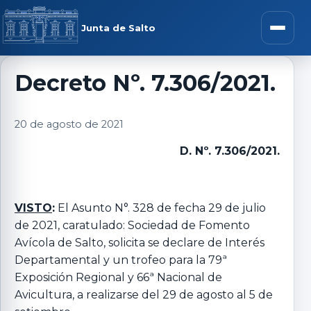
Saltar al contenido
rar menú
Junta de Salto
Abrir m
Decreto Nº. 7.306/2021.
r submenú
20 de agosto de 2021
D. Nº. 7.306/2021.
r submenú
VISTO
:
El Asunto N°. 328 de fecha 29 de julio
de 2021, caratulado: Sociedad de Fomento
r submenú
Avícola de Salto, solicita se declare de Interés
Departamental y un trofeo para la 79ª
r submenú
Exposición Regional y 66ª Nacional de
Avicultura, a realizarse del 29 de agosto al 5 de