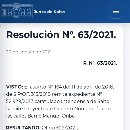
Saltar al contenido
rar menú
Junta de Salto
Abrir m
Resolución N°. 63/2021.
r submenú
20 de agosto de 2021
R. N°. 63/2021
.
r submenú
VISTO
:
El asunto Nº. 164 del 11 de abril de 2018, I
de S P/OF. 315/2018 remite expediente Nº.
r submenú
52.929/2017 caratulado Intendencia de Salto,
Remite Proyecto de Decreto Nomenclátor de
r submenú
las calles Barrio Manuel Oribe.
RESULTANDO
:
Oficio 622/2021,