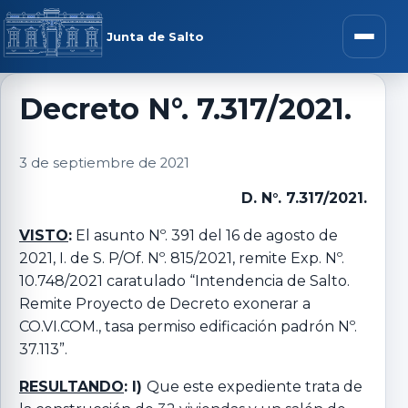
Saltar al contenido
rar menú
Junta de Salto
Abrir m
Decreto N°. 7.317/2021.
r submenú
3 de septiembre de 2021
D. N°. 7.317/2021.
VISTO
:
El asunto Nº. 391 del 16 de agosto de
r submenú
2021, I. de S. P/Of. Nº. 815/2021, remite Exp. Nº.
10.748/2021 caratulado “Intendencia de Salto.
Remite Proyecto de Decreto exonerar a
r submenú
CO.VI.COM., tasa permiso edificación padrón Nº.
37.113”.
r submenú
RESULTANDO
: I)
Que este expediente trata de