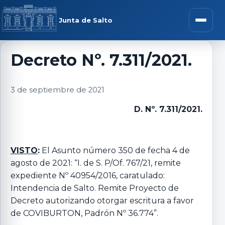
Saltar al contenido
rar menú
Junta de Salto
Abrir m
Decreto Nº. 7.311/2021.
r submenú
3 de septiembre de 2021
D. Nº. 7.311/2021.
r submenú
VISTO
:
El Asunto número 350 de fecha 4 de
agosto de 2021: “I. de S. P/Of. 767/21, remite
r submenú
expediente Nº 40954/2016, caratulado:
Intendencia de Salto. Remite Proyecto de
r submenú
Decreto autorizando otorgar escritura a favor
de COVIBURTON, Padrón Nº 36.774”.