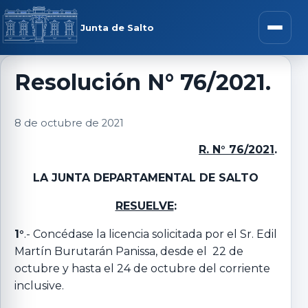
Saltar al contenido
rar menú
Junta de Salto
Abrir m
Resolución N° 76/2021.
r submenú
8 de octubre de 2021
R. N° 76/2021
.
LA JUNTA DEPARTAMENTAL DE SALTO
r submenú
RESUELVE
:
r submenú
1°
.- Concédase la licencia solicitada por el Sr. Edil
Martín Burutarán Panissa, desde el 22 de
octubre y hasta el 24 de octubre del corriente
r submenú
inclusive.