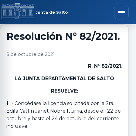
Saltar al contenido
rar menú
Junta de Salto
Abrir m
Resolución N° 82/2021.
r submenú
8 de octubre de 2021
R. N° 82/2021
.
LA JUNTA DEPARTAMENTAL DE SALTO
r submenú
RESUELVE
:
r submenú
1°
.- Concédase la licencia solicitada por la Sra.
Edila Catlín Janet Nobre Iturria, desde el 22 de
octubre y hasta el 24 de octubre del corriente
r submenú
inclusive.