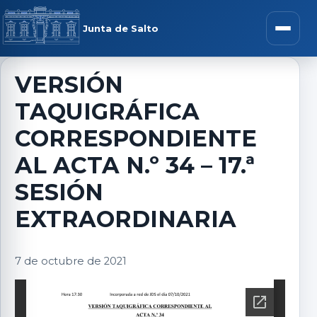
Saltar al contenido
rar menú
Junta de Salto
Abrir m
VERSIÓN
TAQUIGRÁFICA
r submenú
CORRESPONDIENTE
AL ACTA N.º 34 – 17.ª
SESIÓN
r submenú
EXTRAORDINARIA
r submenú
7 de octubre de 2021
r submenú